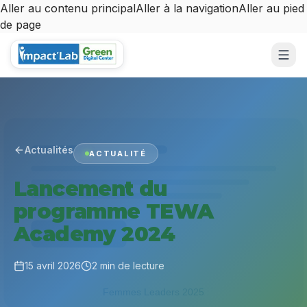
Aller au contenu principal
Aller à la navigation
Aller au pied
de page
Aller au contenu principal
Actualités
ACTUALITÉ
Lancement du
programme TEWA
Academy 2024
15 avril 2026
2 min
de lecture